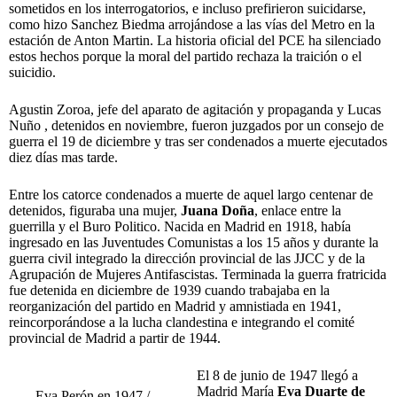
sometidos en los interrogatorios, e incluso prefirieron suicidarse,
como hizo Sanchez Biedma arrojándose a las vías del Metro en la
estación de Anton Martin. La historia oficial del PCE ha silenciado
estos hechos porque la moral del partido rechaza la traición o el
suicidio.
Agustin Zoroa, jefe del aparato de agitación y propaganda y Lucas
Nuño , detenidos en noviembre, fueron juzgados por un consejo de
guerra el 19 de diciembre y tras ser condenados a muerte ejecutados
diez días mas tarde.
Entre los catorce condenados a muerte de aquel largo centenar de
detenidos, figuraba una mujer,
Juana Doña
, enlace entre la
guerrilla y el Buro Politico. Nacida en Madrid en 1918, había
ingresado en las Juventudes Comunistas a los 15 años y durante la
guerra civil integrado la dirección provincial de las JJCC y de la
Agrupación de Mujeres Antifascistas. Terminada la guerra fratricida
fue detenida en diciembre de 1939 cuando trabajaba en la
reorganización del partido en Madrid y amnistiada en 1941,
reincorporándose a la lucha clandestina e integrando el comité
provincial de Madrid a partir de 1944.
El 8 de junio de 1947 llegó a
Madrid María
Eva Duarte de
Eva Perón en 1947 /