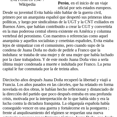
Perón
, en el inicio de un viaje
Wikipedia
oficial por seis estados europeos.
Desde su juventud Evita había oído hablar de la guerra civil,
primero por un anarquista español que despertó sus primeras ideas
políticas, y luego por sindicalistas de la UGT y la CNT exiliados en
Buenos Aires, que habían contribuido a crear la CGT y convertirla
en la mas poderosa central obrera existente en América y columna
vertebral del peronismo. Con maestros o referencias como aquel
anarquista y aquellos socialistas y cenetistas españoles, Evita estaba
lejos de simpatizar con el comunismo, pero cuando supo de la
condena de Juana Doña no dudo de pedirle a Franco que la
indultara: se trataba de una mujer y de una mujer que había luchado
por la clase trabajadora. Y de este modo Juana Doña vino a serla
última mujer condenada a muerte e indultada por Franco. La pena
capital le fue conmutada por la de treinta años.
Dieciocho años después Juana Doña recuperó la libertad y viajó a
Francia. Los años pasados en las cárceles, que ha relatado en forma
novelada en dos obras, le habían hecho reflexionar y distanciado de
la dirección del partido que poco después entraba en una profunda
crisis, motivada por la interpretación de lo que había sido y era la
lucha contra la dictadura franquista. La oligarquía española había
conseguido vencer en una guerra y fortalecerse en la postguerra ;
frente al anquilosamiento del régimen se requerían una nueva