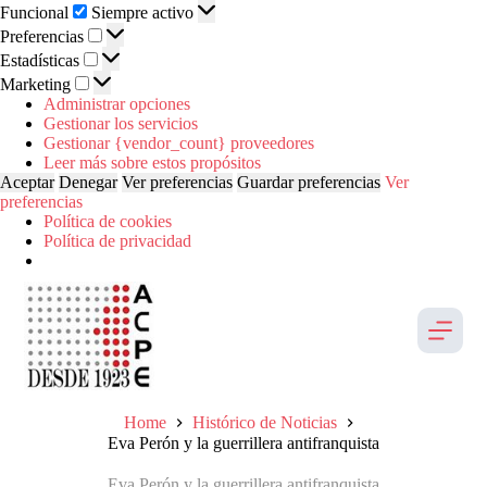
Funcional
Funcional
Siempre activo
Preferencias
Preferencias
Estadísticas
Estadísticas
Marketing
Marketing
Administrar opciones
Gestionar los servicios
Gestionar {vendor_count} proveedores
Leer más sobre estos propósitos
Aceptar
Denegar
Ver preferencias
Guardar preferencias
Ver
preferencias
Política de cookies
Política de privacidad
Saltar
al
contenido
Home
Histórico de Noticias
Eva Perón y la guerrillera antifranquista
Eva Perón y la guerrillera antifranquista