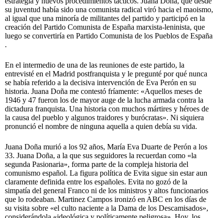
estrategia y nuevos procedimientos tácticos. Juana Doña, que desde
su juventud había sido una comunista radical viró hacia el maoismo,
al igual que una minoría de militantes del partido y participó en la
creación del Partido Comunista de España marxista-leninista, que
luego se convertiría en Partido Comunista de los Pueblos de España
.
En el intermedio de una de las reuniones de este partido, la
entrevisté en el Madrid postfranquista y le pregunté por qué nunca
se había referido a la decisiva intervención de Eva Perón en su
historia. Juana Doña me contestó fríamente: «Aquellos meses de
1946 y 47 fueron los de mayor auge de la lucha armada contra la
dictadura franquista. Una historia con muchos mártires y héroes de
la causa del pueblo y algunos traidores y burócratas». Ni siquiera
pronunció el nombre de ninguna aquella a quien debía su vida.
Juana Doña murió a los 92 años, María Eva Duarte de Perón a los
33. Juana Doña, a la que sus seguidores la recuerdan como «la
segunda Pasionaria», forma parte de la compleja historia del
comunismo español. La figura política de Evita sigue sin estar aun
claramente definida entre los españoles. Evita no gozó de la
simpatía del general Franco ni de los ministros y altos funcionarios
que lo rodeaban. Martinez Campos ironizó en ABC en los días de
su visita sobre «el culto naciente a la Dama de los Descamisados»,
considerándola «ideológica y políticamente peligrosa». Hoy, los