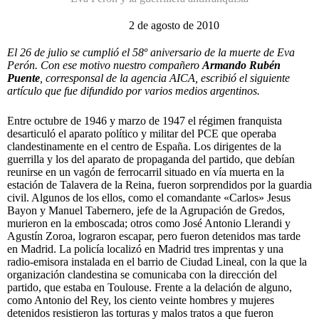
2 de agosto de 2010
El 26 de julio se cumplió el 58º aniversario de la muerte de Eva
Perón. Con ese motivo nuestro compañero
Armando Rubén
Puente
, corresponsal de la agencia AICA, escribió el siguiente
artículo que fue difundido por varios medios argentinos.
Entre octubre de 1946 y marzo de 1947 el régimen franquista
desarticuló el aparato político y militar del PCE que operaba
clandestinamente en el centro de España. Los dirigentes de la
guerrilla y los del aparato de propaganda del partido, que debían
reunirse en un vagón de ferrocarril situado en vía muerta en la
estación de Talavera de la Reina, fueron sorprendidos por la guardia
civil. Algunos de los ellos, como el comandante «Carlos» Jesus
Bayon y Manuel Tabernero, jefe de la Agrupación de Gredos,
murieron en la emboscada; otros como José Antonio Llerandi y
Agustín Zoroa, lograron escapar, pero fueron detenidos mas tarde
en Madrid. La policía localizó en Madrid tres imprentas y una
radio-emisora instalada en el barrio de Ciudad Lineal, con la que la
organización clandestina se comunicaba con la dirección del
partido, que estaba en Toulouse. Frente a la delación de alguno,
como Antonio del Rey, los ciento veinte hombres y mujeres
detenidos resistieron las torturas y malos tratos a que fueron